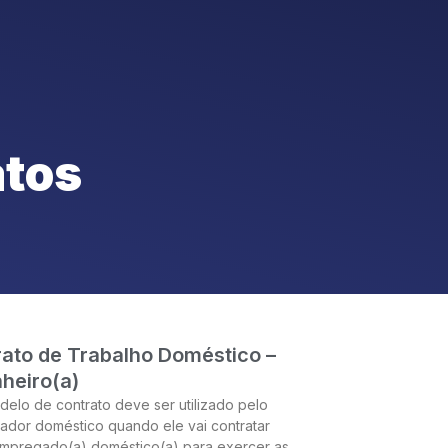
uem somos
esocial
Eu Quero Saber
Documentos
atos
ato de Trabalho Doméstico –
heiro(a)
delo de contrato deve ser utilizado pelo
dor doméstico quando ele vai contratar
mpregado(a) doméstico(a) para exercer as