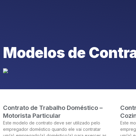
q
Modelos de Contr
Contrato de Trabalho Doméstico –
Contr
Motorista Particular
Cozin
Este modelo de contrato deve ser utilizado pelo
Este mo
empregador doméstico quando ele vai contratar
emprega
um(a) empregado(a) doméstico(a) para exercer as
um(a) e