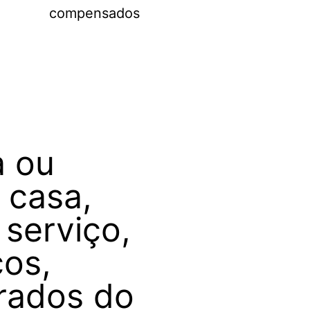
compensados
a ou
 casa,
 serviço,
os,
rados do