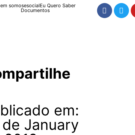
uem somos
esocial
Eu Quero Saber
Documentos
mpartilhe
blicado em:
 de January