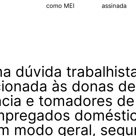
como MEI
assinada
a dúvida trabalhist
acionada às donas de
ncia e tomadores de
mpregados doméstic
um modo geral, segu