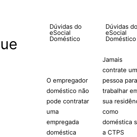
Dúvidas do
Dúvidas d
eSocial
eSocial
que
Doméstico
Doméstico
Jamais
contrate u
O empregador
pessoa par
doméstico não
trabalhar e
pode contratar
sua residên
uma
como
empregada
doméstica 
doméstica
a CTPS