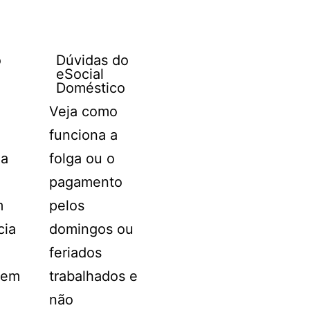
o
Dúvidas do
eSocial
Doméstico
Veja como
funciona a
ma
folga ou o
a
pagamento
m
pelos
cia
domingos ou
feriados
sem
trabalhados e
não