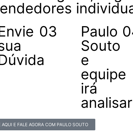
ndedores individua
Envie
03
Paulo
0
sua
Souto
Dúvida
e
equipe
irá
analisar
 AQUI E FALE AGORA COM PAULO SOUTO