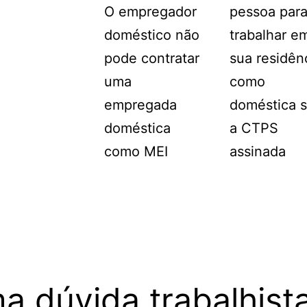
O empregador
pessoa par
doméstico não
trabalhar e
pode contratar
sua residên
uma
como
empregada
doméstica 
doméstica
a CTPS
como MEI
assinada
a dúvida trabalhist