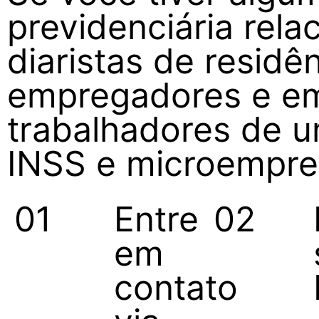
previdenciária rel
diaristas de residê
empregadores e e
trabalhadores de 
INSS e microempree
01
Entre
02
em
contato