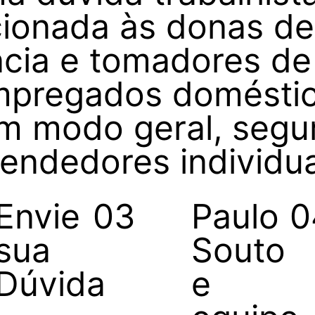
acionada às donas de
ncia e tomadores de
mpregados doméstic
um modo geral, segu
ndedores individua
Envie
03
Paulo
0
sua
Souto
Dúvida
e