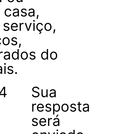
 casa,
 serviço,
os,
rados do
is.
4
Sua
resposta
será