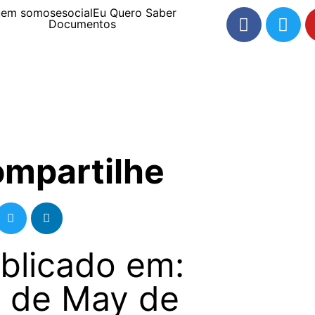
uem somos
esocial
Eu Quero Saber
Documentos
mpartilhe
blicado em:
 de May de