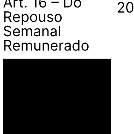
Art. 16 – Do
2
Repouso
Semanal
Remunerado