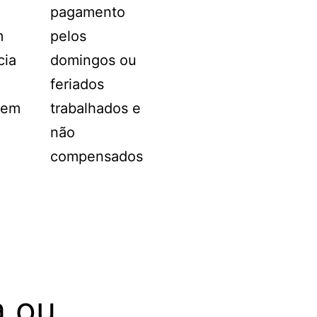
a
pagamento
m
pelos
cia
domingos ou
feriados
sem
trabalhados e
não
compensados
a ou